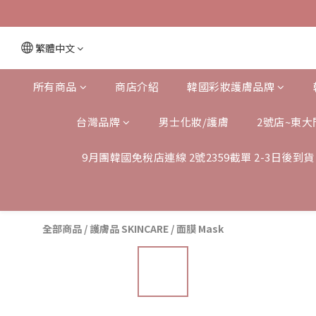
繁體中文
所有商品
商店介紹
韓國彩妝護膚品牌
台灣品牌
男士化妝/護膚
2號店~東大
9月團韓國免稅店連線 2號2359截單 2-3日後到貨
全部商品
/
護膚品 SKINCARE
/
面膜 Mask