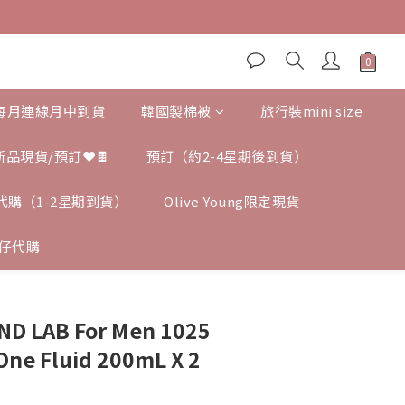
,每月連線月中到貨
韓國製棉被
旅行裝mini size
新品現貨/預訂❤️🍫
預訂（約2-4星期後到貨）
ng 代購（1-2星期到貨）
Olive Young限定現貨
仔代購
LAB For Men 1025
 One Fluid 200mL X 2