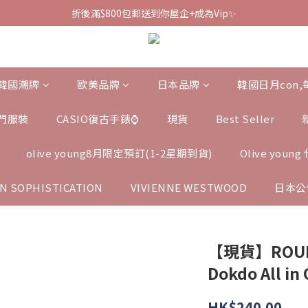
折後滿$800包郵送到你屋企+成為Vip✨
韓國潮牌
歐美品牌
日本品牌
韓國日月con
門服裝
CASIO復古手錶⌚️
現貨
Best Seller
olive young8月限定預訂(1-2星期到貨)
Olive you
N SOPHISTICATION
VIVIENNE WESTWOOD
日本公
【現貨】ROUND 
Dokdo All in
HK$240.00