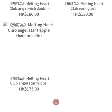
《預訂品》Melting Heart
《預訂品》Melting Heart
Club angel wish double
Club earing set
chain necklace (one size)
HK$180.00
HK$120.00
《預訂品》Melting Heart
Club angel star tripple
chain bracelet
HK$175.00
1