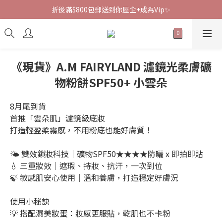
折後滿$800包郵送到你屋企+成為Vip✨
《現貨》A.M FAIRYLAND 濾鏡光柔膚礦
物粉餅SPF50+ 小雲朵
8月尾到貨
首推「雲朵肌」濾鏡級底妝
打造輕盈柔霧感，不用粉底也能好膚質！
🌤 雙效鎖妝科技｜礦物SPF50★★★★防曬 x 即拍即貼
💧 三重妝效｜遮瑕、持妝、抗汗，一次到位
🍃 敏感肌安心使用｜溫和養膚，打造穩定好膚況
使用小秘訣
💡 搭配濕美妝蛋：妝感更服貼，乾肌也不卡粉