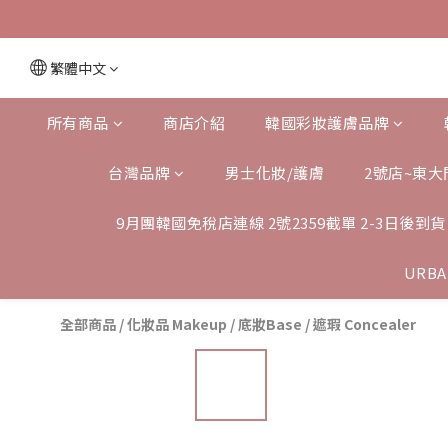
繁體中文
所有商品
商店介紹
韓國彩妝護膚品牌
台灣品牌
男士化妝/護膚
2號店~東大
9月團韓國免稅店連線 2號2359截單 2-3日後到貨
URBA
全部商品
/
化妝品 Makeup
/
底妝Base
/
遮瑕 Concealer