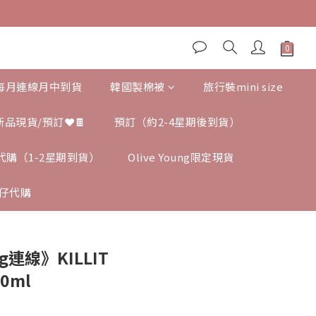
,每月連線月中到貨
韓國製棉被
旅行裝mini size
新品現貨/預訂❤️🍫
預訂（約2-4星期後到貨）
ng 代購（1-2星期到貨）
Olive Young限定現貨
仔代購
ng連線》KILLIT
10ml