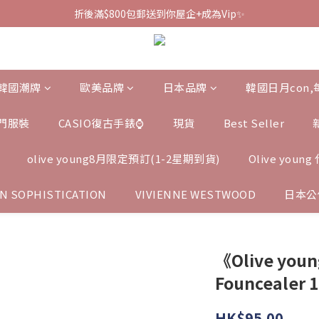
折後滿$800包郵送到你屋企+成為Vip✨
韓國潮牌
歐美品牌
日本品牌
韓國日月con
門服裝
CASIO復古手錶⌚️
現貨
Best Seller
olive young8月限定預訂(1-2星期到貨)
Olive you
N SOPHISTICATION
VIVIENNE WESTWOOD
日本公
《Olive you
Founcealer 
HK$95.00