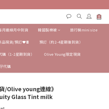
,每月連線月中到貨
韓國製棉被
旅行裝mini size
新品現貨/預訂❤️🍫
預訂（約2-4星期後到貨）
ng 代購（1-2星期到貨）
Olive Young限定現貨
仔代購
貨/Olive young連線》
uity Glass Tint milk
set