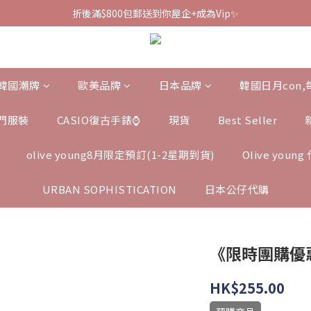
折後滿$800包郵送到你屋企+成為Vip✨
韓國潮牌
歐美品牌
日本品牌
韓國日月con
門服裝
CASIO復古手錶⌚️
現貨
Best Seller
olive young8月限定預訂(1-2星期到貨)
Olive you
URBAN SOPHISTICATION
日本公仔代購
《限時團購優惠》S
HK$255.00