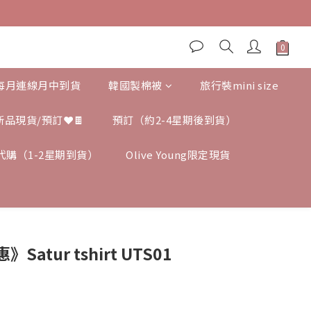
,每月連線月中到貨
韓國製棉被
旅行裝mini size
新品現貨/預訂❤️🍫
預訂（約2-4星期後到貨）
ng 代購（1-2星期到貨）
Olive Young限定現貨
atur tshirt UTS01