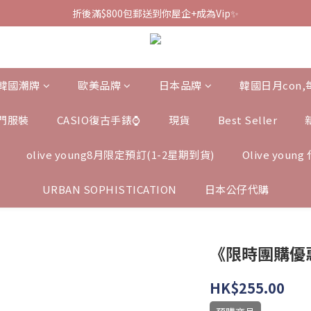
折後滿$800包郵送到你屋企+成為Vip✨
韓國潮牌
歐美品牌
日本品牌
韓國日月con
門服裝
CASIO復古手錶⌚️
現貨
Best Seller
olive young8月限定預訂(1-2星期到貨)
Olive you
URBAN SOPHISTICATION
日本公仔代購
《限時團購優惠》S
HK$255.00