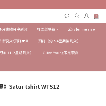
,每月連線月中到貨
韓國製棉被
旅行裝mini size
新品現貨/預訂❤️🍫
預訂（約2-4星期後到貨）
ng 代購（1-2星期到貨）
Olive Young限定現貨
atur tshirt WTS12