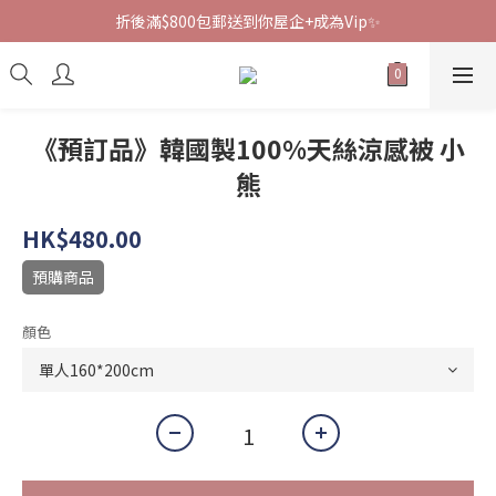
折後滿$800包郵送到你屋企+成為Vip✨
《預訂品》韓國製100%天絲涼感被 小
熊
HK$480.00
預購商品
顏色