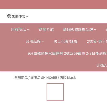
繁體中文
所有商品
商店介紹
韓國彩妝護膚品牌
台灣品牌
男士化妝/護膚
2號店~東大
9月團韓國免稅店連線 2號2359截單 2-3日後到貨
URBA
全部商品
/
護膚品 SKINCARE
/
面膜 Mask