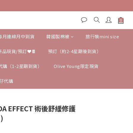
,每月連線月中到貨
韓國製棉被
旅行裝mini size
新品現貨/預訂❤️🍫
預訂（約2-4星期後到貨）
ng 代購（1-2星期到貨）
Olive Young限定現貨
仔代購
 EFFECT 術後舒緩修護
)