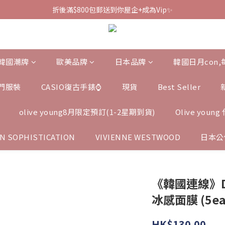
折後滿$800包郵送到你屋企+成為Vip✨
韓國潮牌
歐美品牌
日本品牌
韓國日月con
門服裝
CASIO復古手錶⌚️
現貨
Best Seller
olive young8月限定預訂(1-2星期到貨)
Olive you
N SOPHISTICATION
VIVIENNE WESTWOOD
日本公
《韓國連線》DA
冰感面膜 (5ea
HK$130.00