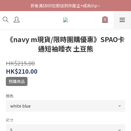
折後滿$800包郵送到你屋企+成為Vip✨
《navy m現貨/限時團購優惠》SPAO卡
通短袖睡衣 土豆熊
HK$215.00
HK$210.00
預購商品
顏色
尺寸