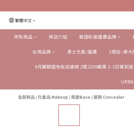
繁體中文
所有商品
商店介紹
韓國彩妝護膚品牌
台灣品牌
男士化妝/護膚
2號店~東大
9月團韓國免稅店連線 2號2359截單 2-3日後到貨
URBA
全部商品
/
化妝品 Makeup
/
底妝Base
/
遮瑕 Concealer