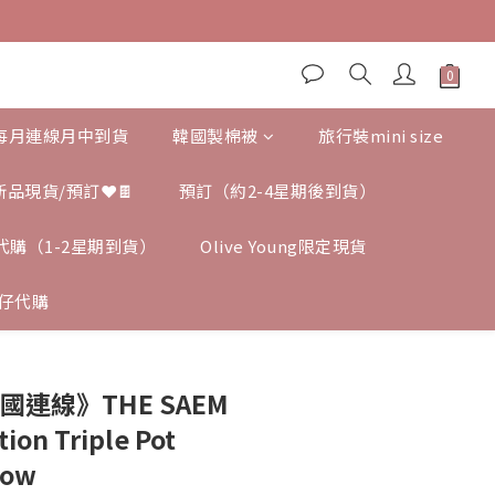
,每月連線月中到貨
韓國製棉被
旅行裝mini size
新品現貨/預訂❤️🍫
預訂（約2-4星期後到貨）
ng 代購（1-2星期到貨）
Olive Young限定現貨
仔代購
國連線》THE SAEM
tion Triple Pot
low