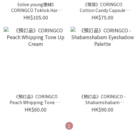
《olive young連線》
《現貨》CORINGCO
CORINGCO Toktok Hara
Cotton Candy Capsule
#No Glue Half Eyelash
Makeup Brush
HK$105.00
HK$75.00
《預訂品》CORINGCO
《預訂品》CORINGCO -
Peach Whipping Tone Up
Shabamshabam
Cream
Eyeshadow Palette
HK$60.00
HK$90.00
1