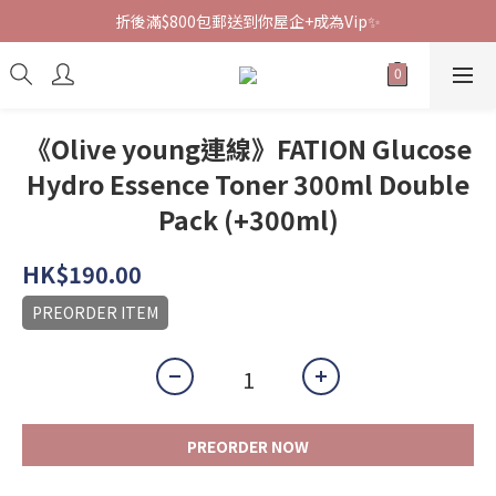
折後滿$800包郵送到你屋企+成為Vip✨
《Olive young連線》FATION Glucose
Hydro Essence Toner 300ml Double
Pack (+300ml)
HK$190.00
PREORDER ITEM
PREORDER NOW