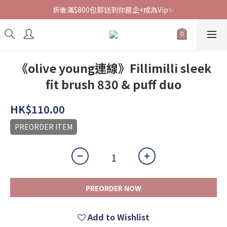
折後滿$800包郵送到你屋企+成為Vip✨
《olive young連線》Fillimilli sleek
fit brush 830 & puff duo
HK$110.00
PREORDER ITEM
PREORDER NOW
Add to Wishlist