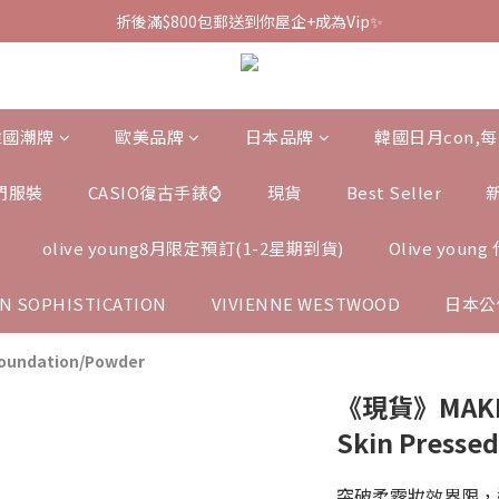
折後滿$800包郵送到你屋企+成為Vip✨
韓國潮牌
歐美品牌
日本品牌
韓國日月con,
門服裝
CASIO復古手錶⌚️
現貨
Best Seller
olive young8月限定預訂(1-2星期到貨)
Olive you
N SOPHISTICATION
VIVIENNE WESTWOOD
日本公
oundation/Powder
《現貨》MAKE 
Skin Presse
突破柔霧妝效界限，