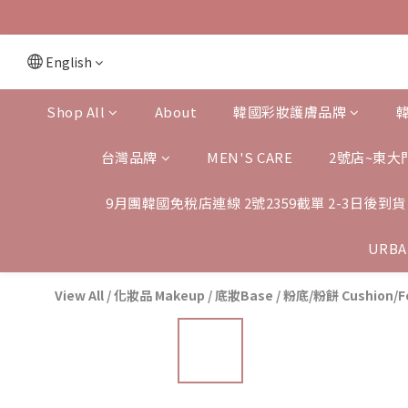
English
Shop All
About
韓國彩妝護膚品牌
台灣品牌
MEN'S CARE
2號店~東大
9月團韓國免稅店連線 2號2359截單 2-3日後到貨
URBA
View All
/
化妝品 Makeup
/
底妝Base
/
粉底/粉餅 Cushion/F