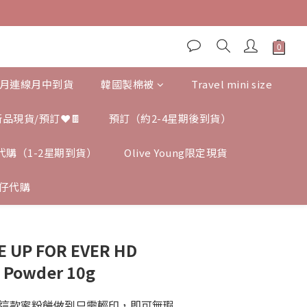
每月連線月中到貨
韓國製棉被
Travel mini size
新品現貨/預訂❤️🍫
預訂（約2-4星期後到貨）
ng 代購（1-2星期到貨）
Olive Young限定現貨
仔代購
UP FOR EVER HD
d Powder 10g
這款蜜粉餅做到只需輕印，即可無瑕