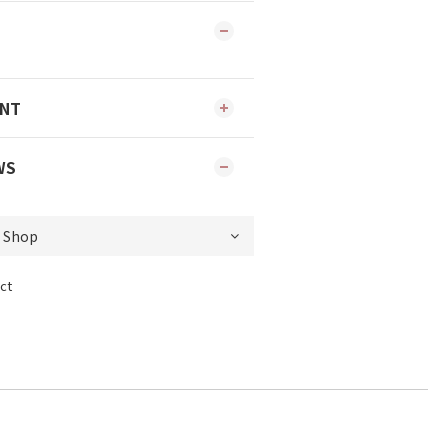
ENT
WS
ct