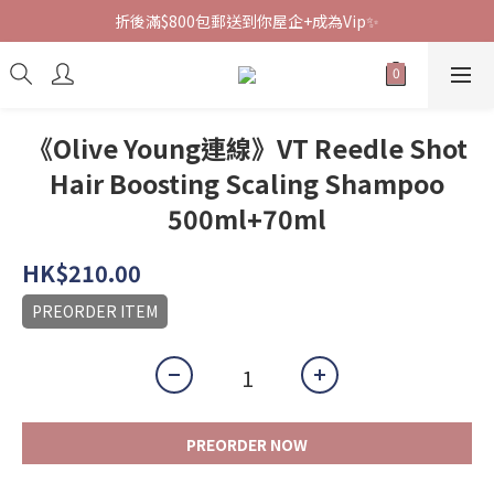
折後滿$800包郵送到你屋企+成為Vip✨
《Olive Young連線》VT Reedle Shot
Hair Boosting Scaling Shampoo
500ml+70ml
HK$210.00
PREORDER ITEM
PREORDER NOW